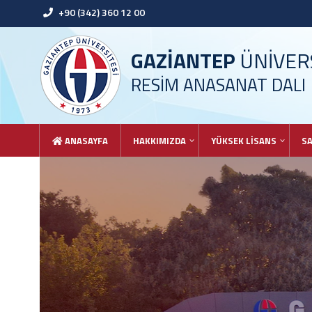
+90 (342) 360 12 00
GAZİANTEP
ÜNİVERS
RESİM ANASANAT DALI
ANASAYFA
HAKKIMIZDA
YÜKSEK LİSANS
SA