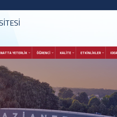
İTESİ
NATTA YETERLİK
ÖĞRENCİ
KALİTE
ETKİNLİKLER
IDE