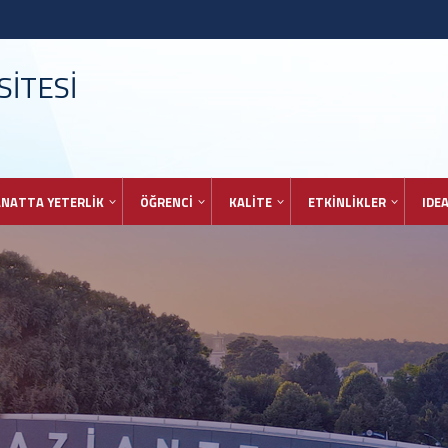
İTESİ
NATTA YETERLİK
ÖĞRENCİ
KALİTE
ETKİNLİKLER
IDE