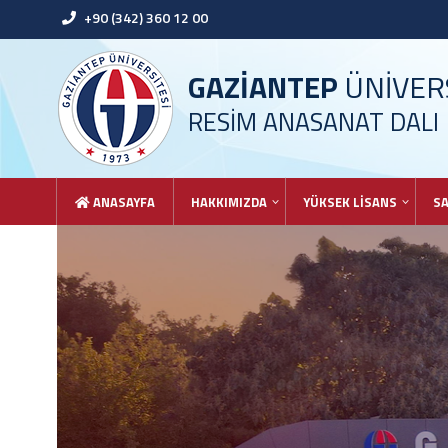
+90 (342) 360 12 00
GAZİANTEP
ÜNİVERS
RESİM ANASANAT DALI
ANASAYFA
HAKKIMIZDA
YÜKSEK LİSANS
SA